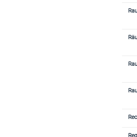
Ra
Räu
Rau
Rau
Rec
Reg