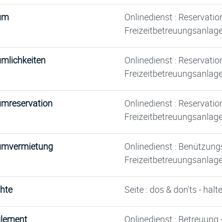
um
Onlinedienst : Reservati
Freizeitbetreuungsanlag
mlichkeiten
Onlinedienst : Reservati
Freizeitbetreuungsanlag
mreservation
Onlinedienst : Reservati
Freizeitbetreuungsanlag
mvermietung
Onlinedienst : Benützun
Freizeitbetreuungsanlag
hte
Seite : dos & don'ts - hal
lement
Onlinedienst : Betreuung