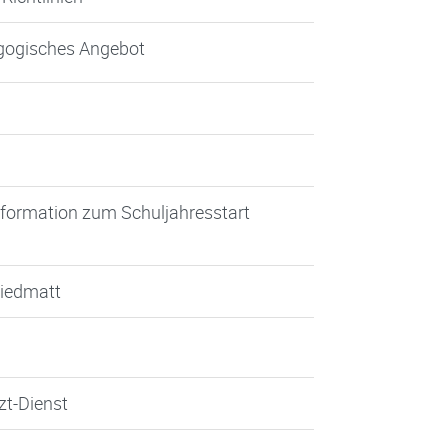
gogisches Angebot
information zum Schuljahresstart
Riedmatt
zt-Dienst