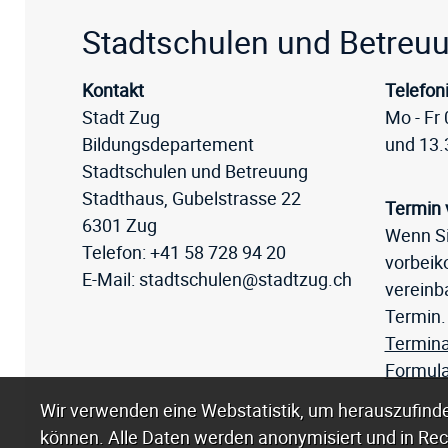
Fussz
Stadtschulen und Betreu
Kontakt
Telefon
Stadt Zug
Mo - Fr 
Bildungsdepartement
und 13.
Stadtschulen und Betreuung
Stadthaus, Gubelstrasse 22
Termin 
6301 Zug
Wenn Si
Telefon:
+41 58 728 94 20
vorbei
E-Mail:
stadtschulen@stadtzug.ch
vereinba
Termin.
Termina
Formula
Webstatistik
Wir verwenden eine Webstatistik, um herauszufinde
können. Alle Daten werden anonymisiert und in Rec