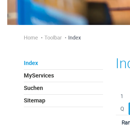
Home
Toolbar
Index
In
Index
MyServices
Suchen
1
Sitemap
Q
Ran