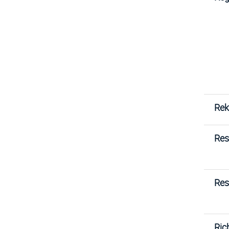
Rek
Res
Res
Rich