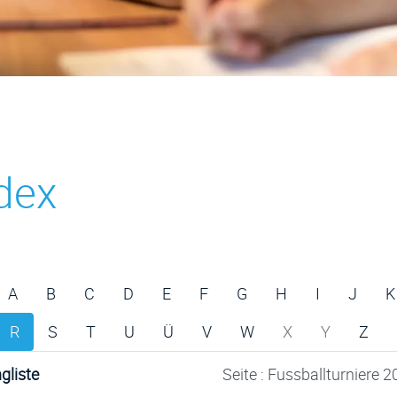
dex
A
B
C
D
E
F
G
H
I
J
K
R
S
T
U
Ü
V
W
X
Y
Z
gliste
Seite : Fussballturniere 