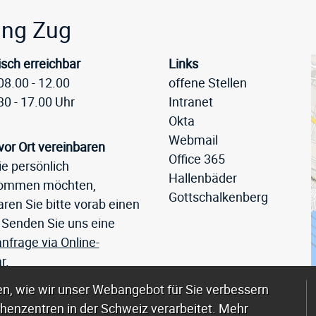
eile
ung Zug
isch erreichbar
Links
08.00 - 12.00
offene Stellen
30 - 17.00 Uhr
Intranet
Okta
Webmail
vor Ort vereinbaren
Office 365
e persönlich
Hallenbäder
kommen möchten,
Gottschalkenberg
ren Sie bitte vorab einen
 Senden Sie uns eine
nfrage via Online-
r
.
n, wie wir unser Webangebot für Sie verbessern
henzentren in der Schweiz verarbeitet. Mehr