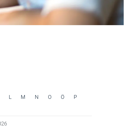
L
M
N
O
Ö
P
2026