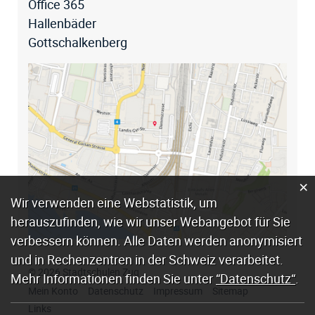
Office 365
Hallenbäder
Gottschalkenberg
×
Webstatistik
Wir verwenden eine Webstatistik, um
herauszufinden, wie wir unser Webangebot für Sie
verbessern können. Alle Daten werden anonymisiert
und in Rechenzentren in der Schweiz verarbeitet.
© 2026 Stadtschulen Zug
Mehr Informationen finden Sie unter
“Datenschutz“
.
Mein Konto
Datenschutz
Impressum
Sitemap
Links