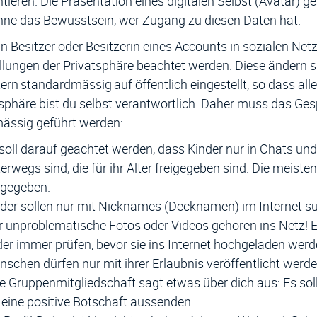
tieren. Die Präsentation eines digitalen Selbst (Avatar) g
hne das Bewusstsein, wer Zugang zu diesen Daten hat.
n Besitzer oder Besitzerin eines Accounts in sozialen Ne
llungen der Privatsphäre beachtet werden. Diese ändern si
ern standardmässig auf öffentlich eingestellt, so dass al
sphäre bist du selbst verantwortlich. Daher muss das Ge
mässig geführt werden:
soll darauf geachtet werden, dass Kinder nur in Chats un
erwegs sind, die für ihr Alter freigegeben sind. Die meist
igegeben.
der sollen nur mit Nicknames (Decknamen) im Internet su
 unproblematische Fotos oder Videos gehören ins Netz! E
der immer prüfen, bevor sie ins Internet hochgeladen werd
schen dürfen nur mit ihrer Erlaubnis veröffentlicht werde
e Gruppenmitgliedschaft sagt etwas über dich aus: Es sol
 eine positive Botschaft aussenden.