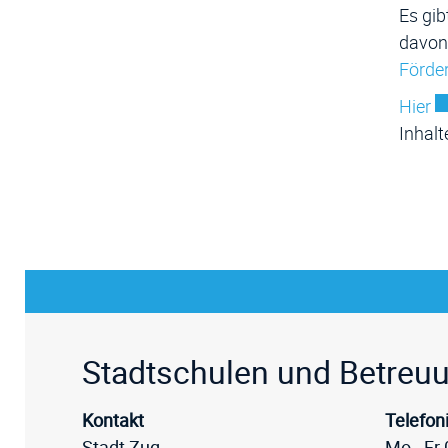
Es gib
davon 
Förde
Ex
Hier
Inhalt
Fussz
Stadtschulen und Betreu
Kontakt
Telefon
Stadt Zug
Mo - Fr 