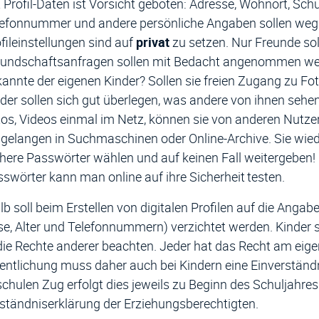
 Profil-Daten ist Vorsicht geboten: Adresse, Wohnort, Schu
lefonnummer und andere persönliche Angaben sollen weg
fileinstellungen sind auf
privat
zu setzen. Nur Freunde so
undschaftsanfragen sollen mit Bedacht angenommen werde
annte der eigenen Kinder? Sollen sie freien Zugang zu Fo
der sollen sich gut überlegen, was andere von ihnen sehen 
os, Videos einmal im Netz, können sie von anderen Nutze
 gelangen in Suchmaschinen oder Online-Archive. Sie wie
here Passwörter wählen und auf keinen Fall weitergeben!
swörter kann man online auf ihre Sicherheit testen.
b soll beim Erstellen von digitalen Profilen auf die Ang
e, Alter und Telefonnummern) verzichtet werden. Kinder so
ie Rechte anderer beachten. Jeder hat das Recht am eigen
entlichung muss daher auch bei Kindern eine Einverständn
chulen Zug erfolgt dies jeweils zu Beginn des Schuljahres 
ständniserklärung der Erziehungsberechtigten.