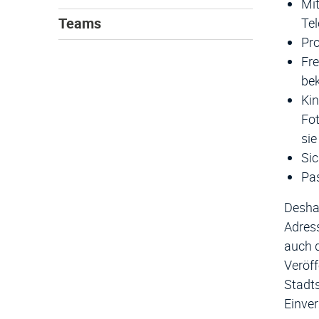
Mit
Teams
Te
Pro
Fre
bek
Kin
Fot
sie
Sic
Pas
Deshal
Adress
auch d
Veröff
Stadts
Einver