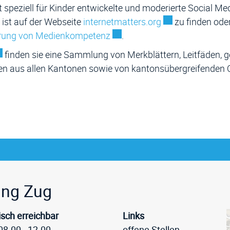
t speziell für Kinder entwickelte und moderierte Social 
Externer Link wir
ist auf der Webseite
internetmatters.org
zu finden oder
Externer Link wird in einem ne
rung von Medienkompetenz
.
terner Link wird in einem neuen Fenster geöffnet.
finden sie eine Sammlung von Merkblättern, Leitfäden, 
en aus allen Kantonen sowie von kantonsübergreifenden Q
eile
ung Zug
isch erreichbar
Links
08.00 - 12.00
offene Stellen