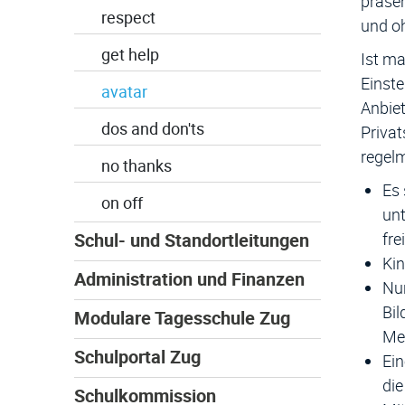
präsen
respect
und o
get help
Ist ma
Einste
avatar
Anbiet
dos and don'ts
Privat
regel
no thanks
Es 
on off
unt
fre
Schul- und Standortleitungen
Kin
Administration und Finanzen
Nur
Bil
Modulare Tagesschule Zug
Men
Schulportal Zug
Ein
die
Schulkommission