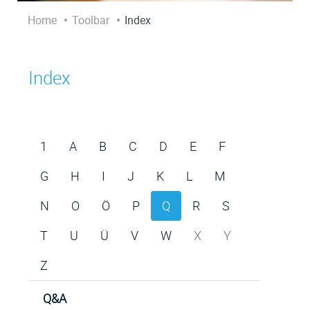
Home
Toolbar
Index
Index
1
A
B
C
D
E
F
G
H
I
J
K
L
M
N
O
Ö
P
Q
R
S
T
U
Ü
V
W
X
Y
Z
Q&A