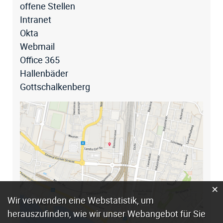
offene Stellen
Intranet
Okta
Webmail
Office 365
Hallenbäder
Gottschalkenberg
×
Webstatistik
Wir verwenden eine Webstatistik, um
herauszufinden, wie wir unser Webangebot für Sie