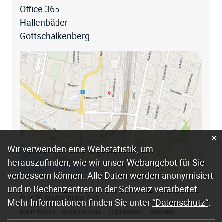
Office 365
Hallenbäder
Gottschalkenberg
×
Webstatistik
Wir verwenden eine Webstatistik, um
herauszufinden, wie wir unser Webangebot für Sie
verbessern können. Alle Daten werden anonymisiert
und in Rechenzentren in der Schweiz verarbeitet.
© 2026 Stadtschulen Zug
Mehr Informationen finden Sie unter
“Datenschutz“
.
Mein Konto
Datenschutz
Impressum
Sitemap