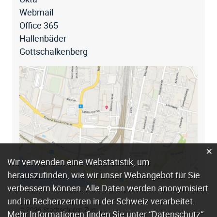
Webmail
Office 365
Hallenbäder
Gottschalkenberg
×
Webstatistik
Wir verwenden eine Webstatistik, um
herauszufinden, wie wir unser Webangebot für Sie
verbessern können. Alle Daten werden anonymisiert
und in Rechenzentren in der Schweiz verarbeitet.
© 2026 Stadtschulen Zug
Mehr Informationen finden Sie unter
“Datenschutz“
.