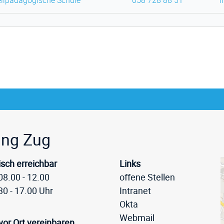
ilpädagogische Schule
058 728 88 51
i
eile
ung Zug
isch erreichbar
Links
08.00 - 12.00
offene Stellen
30 - 17.00 Uhr
Intranet
Okta
Webmail
vor Ort vereinbaren