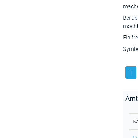
mache
Bei de
möcht
Ein fr
Symbo
1
Ämt
N