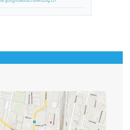
ria.gut@stadtschulenzug.ch