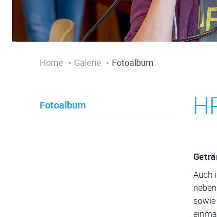
Home
Galerie
Fotoalbum
HP
Fotoalbum
Zug
Geträ
Auch i
neben 
sowie 
einmal