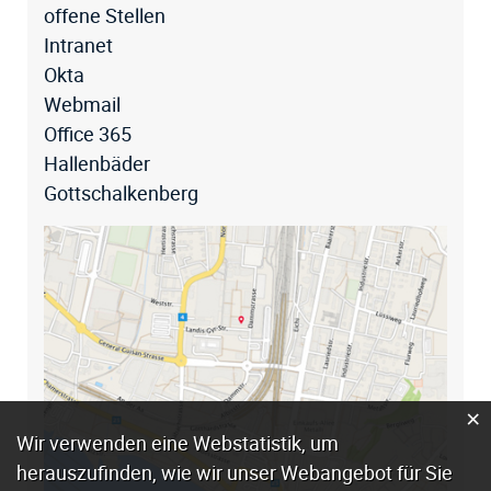
offene Stellen
Intranet
Okta
Webmail
Office 365
Hallenbäder
Gottschalkenberg
×
Webstatistik
Wir verwenden eine Webstatistik, um
herauszufinden, wie wir unser Webangebot für Sie