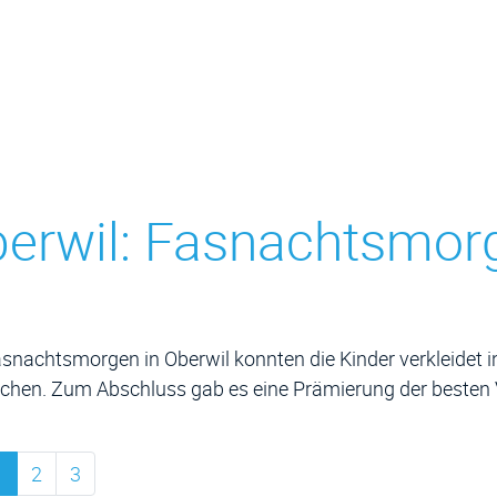
erwil: Fasnachtsmor
ehörige Objekte
nachtsmorgen in Oberwil konnten die Kinder verkleidet in
chen. Zum Abschluss gab es eine Prämierung der besten 
1
2
3