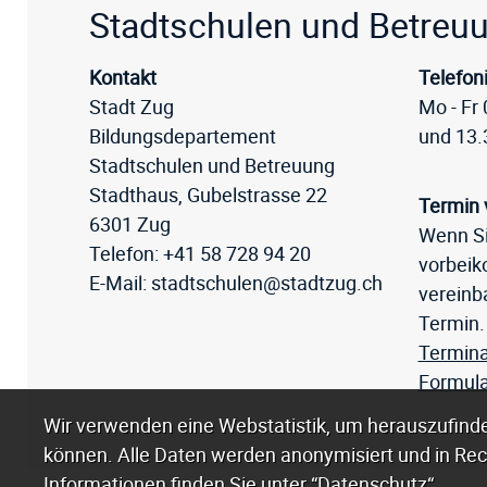
Fussz
Stadtschulen und Betreu
Kontakt
Telefon
Stadt Zug
Mo - Fr 
Bildungsdepartement
und 13.
Stadtschulen und Betreuung
Stadthaus, Gubelstrasse 22
Termin 
6301 Zug
Wenn Si
Telefon:
+41 58 728 94 20
vorbei
E-Mail:
stadtschulen@stadtzug.ch
vereinba
Termin.
Termina
Formula
Webstatistik
Wir verwenden eine Webstatistik, um herauszufinde
können. Alle Daten werden anonymisiert und in Rec
Informationen finden Sie unter
“Datenschutz“
.