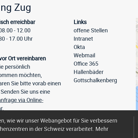
eile
ung Zug
isch erreichbar
Links
08.00 - 12.00
offene Stellen
30 - 17.00 Uhr
Intranet
Okta
Webmail
vor Ort vereinbaren
Office 365
e persönlich
Hallenbäder
kommen möchten,
Gottschalkenberg
ren Sie bitte vorab einen
 Senden Sie uns eine
nfrage via Online-
r
.
n, wie wir unser Webangebot für Sie verbessern
henzentren in der Schweiz verarbeitet. Mehr