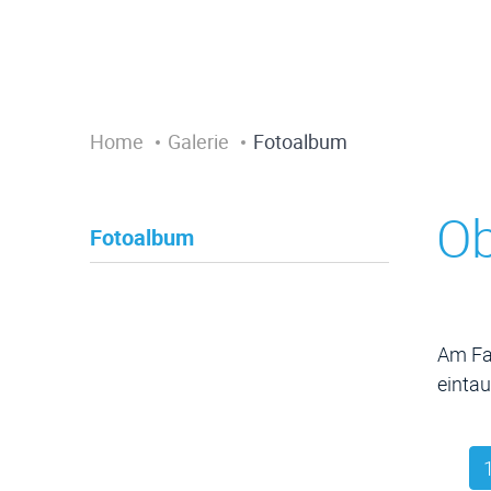
Home
Galerie
Fotoalbum
Ob
Fotoalbum
Zug
Am Fas
eintau